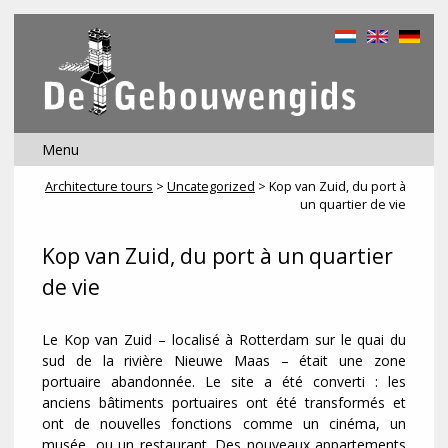
Home
Thèmes
Tours
Visites guidées de bâtiments
Musées
Tours en bateau
Cours
De nous
Contact
Architecture tours
>
Uncategorized
>
Kop van Zuid, du port à
un quartier de vie
Kop van Zuid, du port à un quartier
de vie
Le Kop van Zuid – localisé à Rotterdam sur le quai du
sud de la rivière Nieuwe Maas – était une zone
portuaire abandonnée. Le site a été converti : les
anciens bâtiments portuaires ont été transformés et
ont de nouvelles fonctions comme un cinéma, un
musée, ou un restaurant. Des nouveaux appartements