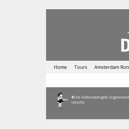
Home
Tours
Amsterdam Rond
©
De Gebouwengids organiseert 
Utrecht.