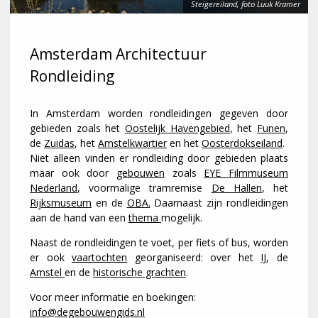
Steigereiland, foto Luuk Kramer
Amsterdam Architectuur
Rondleiding
In Amsterdam worden rondleidingen gegeven door
gebieden zoals het
Oostelijk Havengebied
, het
Funen
,
de
Zuidas
, het
Amstelkwartier
en het
Oosterdokseiland
.
Niet alleen vinden er rondleiding door gebieden plaats
maar ook door
gebouwen
zoals
EYE Filmmuseum
Nederland
, voormalige tramremise
De Hallen
, het
Rijksmuseum
en de
OBA.
Daarnaast zijn rondleidingen
aan de hand van een
thema
mogelijk.
Naast de rondleidingen te voet, per fiets of bus, worden
er ook
vaartochten
georganiseerd: over het
IJ
, de
Amstel
en de
historische grachten
.
Voor meer informatie en boekingen:
info@degebouwengids.nl