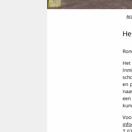
Ar
He
Ron
Het
Inm
scho
en 
naas
een
kunn
Voo
inf
T 0