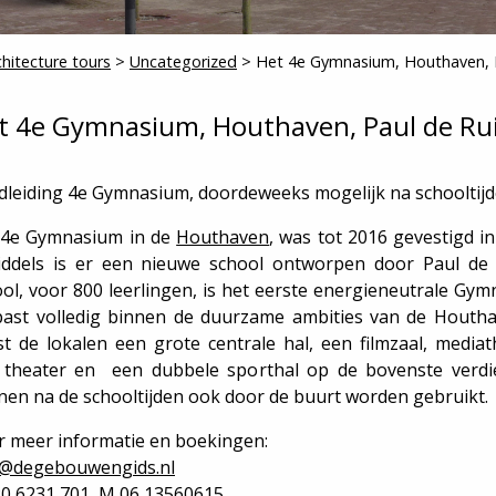
chitecture tours
>
Uncategorized
>
Het 4e Gymnasium, Houthaven, Pa
t 4e Gymnasium, Houthaven, Paul de Rui
dleiding 4e Gymnasium, doordeweeks mogelijk na schooltij
 4e Gymnasium in de
Houthaven
, was tot 2016 gevestigd in
iddels is er een nieuwe school ontworpen door Paul de R
ol, voor 800 leerlingen, is het eerste energieneutrale G
past volledig binnen de duurzame ambities van de Houtha
t de lokalen een grote centrale hal, een filmzaal, mediat
 theater en een dubbele sporthal op de bovenste verdie
en na de schooltijden ook door de buurt worden gebruikt.
r meer informatie en boekingen:
o@degebouwengids.nl
20 6231 701, M 06 13560615