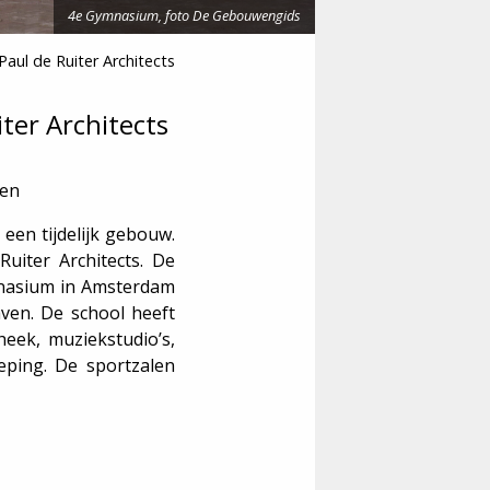
4e Gymnasium, foto De Gebouwengids
ul de Ruiter Architects
ter Architects
den
 een tijdelijk gebouw.
uiter Architects. De
ymnasium in Amsterdam
ven. De school heeft
heek, muziekstudio’s,
ping. De sportzalen